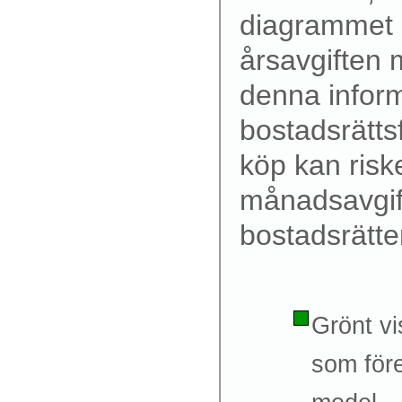
diagrammet s
årsavgiften 
denna inform
bostadsrättsf
köp kan riske
månadsavgif
bostadsrätte
Grönt v
som för