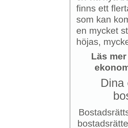
finns ett fle
som kan komm
en mycket sto
höjas, mycket
Läs mer 
ekonomi
Dina
bo
Bostadsrätt
bostadsrätte