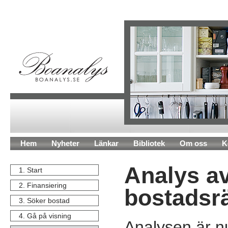
Hem
Nyheter
Länkar
Bibliotek
Om oss
K
Analys a
1. Start
2. Finansiering
bostadsr
3. Söker bostad
4. Gå på visning
Analysen är n