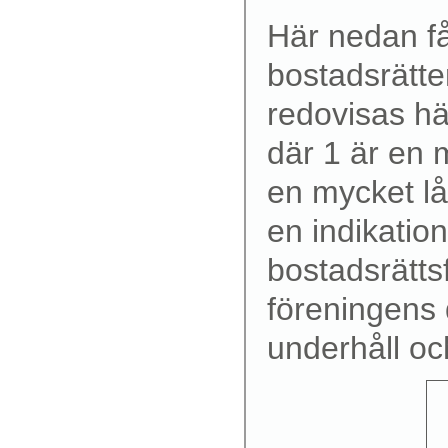
Här nedan få
bostadsrätt
redovisas hä
där 1 är en 
en mycket lå
en indikatio
bostadsrätts
föreningens 
underhåll oc