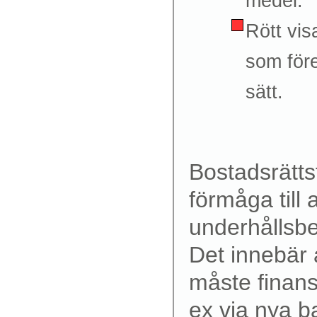
medel.
Rött vi
som för
sätt.
Bostadsrätts
förmåga till 
underhållsb
Det innebär a
måste finans
ex via nya b